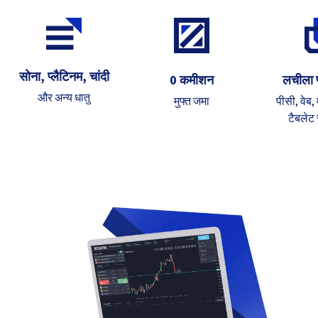
सोना, प्लैटिनम, चांदी
0 कमीशन
लचीला प्
और अन्य धातु
मुफ्त जमा
पीसी, वेब
टैबलेट