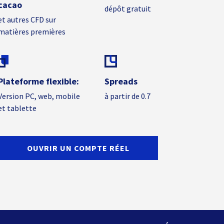
cacao
dépôt gratuit
et autres CFD sur
matières premières
Plateforme flexible:
Spreads
Version PC, web, mobile
à partir de 0.7
et tablette
OUVRIR UN COMPTE RÉEL