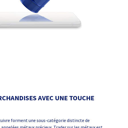
RCHANDISES AVEC UNE TOUCHE
e cuivre forment une sous-catégorie distincte de
pelées métaux précieux. Trader sur les métaux est