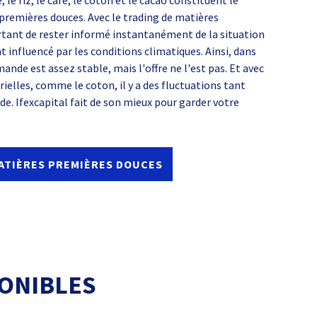
é, le riz, le café, le coton et le cacao constituent le
premières douces. Avec le trading de matières
rtant de rester informé instantanément de la situation
t influencé par les conditions climatiques. Ainsi, dans
emande est assez stable, mais l'offre ne l'est pas. Et avec
ielles, comme le coton, il y a des fluctuations tant
de. Ifexcapital fait de son mieux pour garder votre
MATIÈRES PREMIÈRES DOUCES
PONIBLES