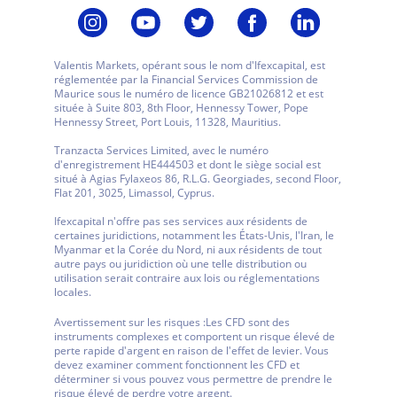
Valentis Markets, opérant sous le nom d'Ifexcapital, est
réglementée par la Financial Services Commission de
Maurice sous le numéro de licence GB21026812 et est
située à Suite 803, 8th Floor, Hennessy Tower, Pope
Hennessy Street, Port Louis, 11328, Mauritius.
Tranzacta Services Limited, avec le numéro
d'enregistrement HE444503 et dont le siège social est
situé à Agias Fylaxeos 86, R.L.G. Georgiades, second Floor,
Flat 201, 3025, Limassol, Cyprus.
Ifexcapital n'offre pas ses services aux résidents de
certaines juridictions, notamment les États-Unis, l'Iran, le
Myanmar et la Corée du Nord, ni aux résidents de tout
autre pays ou juridiction où une telle distribution ou
utilisation serait contraire aux lois ou réglementations
locales.
Avertissement sur les risques :
Les CFD sont des
instruments complexes et comportent un risque élevé de
perte rapide d'argent en raison de l'effet de levier. Vous
devez examiner comment fonctionnent les CFD et
déterminer si vous pouvez vous permettre de prendre le
risque élevé de perdre votre argent.